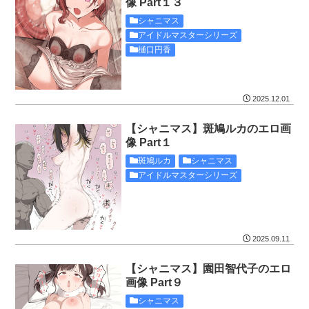
像 Part１３
シャニマス
アイドルマスターシリーズ
樋口円香
2025.12.01
【シャニマス】斑鳩ルカのエロ画
像 Part１
斑鳩ルカ
シャニマス
アイドルマスターシリーズ
2025.09.11
【シャニマス】園田智代子のエロ
画像 Part９
シャニマス