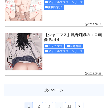
アイドルマスターシリーズ
園田智代子
2025.08.14
【シャニマス】風野灯織のエロ画
像 Part４
シャニマス
風野灯織
アイドルマスターシリーズ
2025.05.25
次のページ
1
2
3
…
11