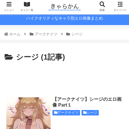
メニュー
キャラ一覧
検索
サイドバー
ハイクオリティなキャラ別エロ画像まとめ
ホーム
アークナイツ
シージ
シージ (1記事)
【アークナイツ】シージのエロ画
像 Part１
アークナイツ
シージ