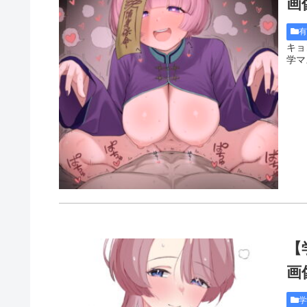
画像
キョ
学マ
【
画像