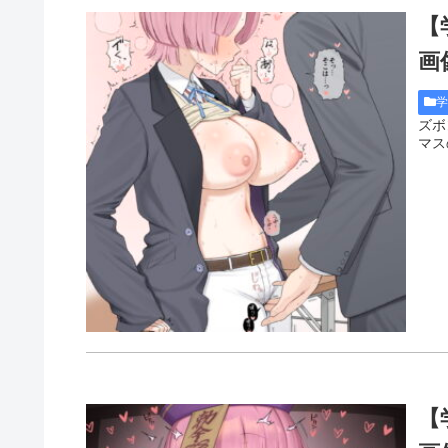
【
画像
ズボ
マス
【