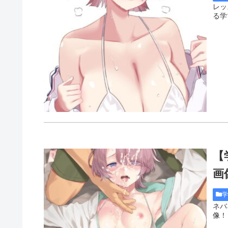
レッ
る学
【
画像
ネバ
像！