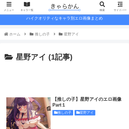
メニュー
キャラ一覧
検索
サイドバー
ハイクオリティなキャラ別エロ画像まとめ
ホーム
推しの子
星野アイ
星野アイ (1記事)
【推しの子】星野アイのエロ画像
Part１
推しの子
星野アイ