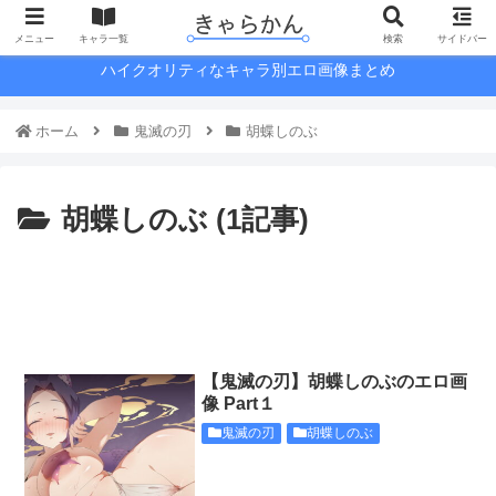
メニュー
キャラ一覧
検索
サイドバー
ハイクオリティなキャラ別エロ画像まとめ
ホーム
鬼滅の刃
胡蝶しのぶ
胡蝶しのぶ (1記事)
【鬼滅の刃】胡蝶しのぶのエロ画
像 Part１
鬼滅の刃
胡蝶しのぶ