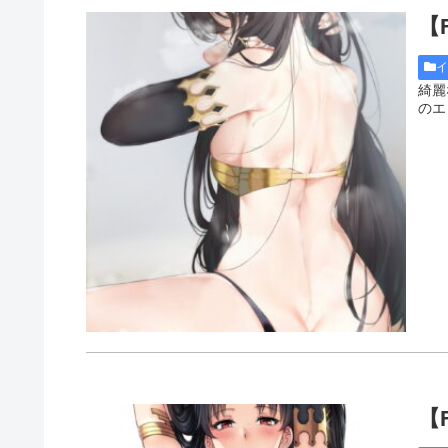
【
綺麗
のエ
【