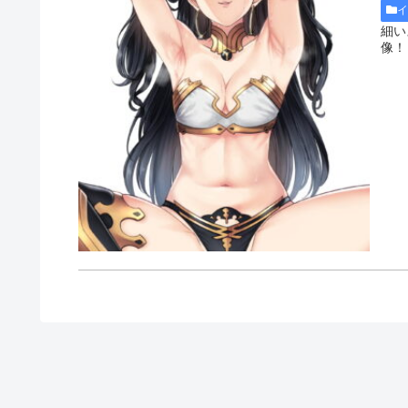
細い
像！