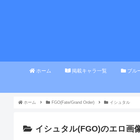
ホーム
掲載キャラ一覧
ブル
ホーム
FGO(Fate/Grand Order)
イシュタル
イシュタル(FGO)のエロ画像